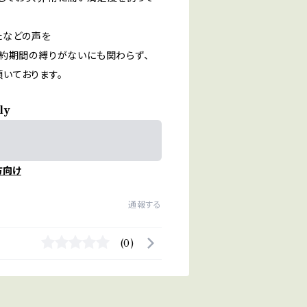
たなどの声を
約期間の縛りがないにも関わらず、
いております。
ly
方向け
通報する
(0)